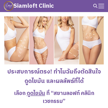
Skip
Siamloft Clinic
to
Search
content
for:
ประสบการณ์ตรง! ทำไมฉันถึงตัดสินใจ
ดูดไขมัน และผลลัพธ์ที่ได้
เลือก
ดูดไขมัน
ที่ “สยามลอฟท์ คลินิก
เวชกรรม”