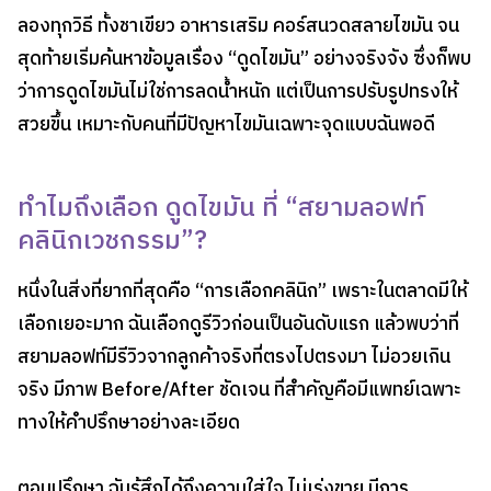
ลองทุกวิธี ทั้งชาเขียว อาหารเสริม คอร์สนวดสลายไขมัน จน
สุดท้ายเริ่มค้นหาข้อมูลเรื่อง “ดูดไขมัน” อย่างจริงจัง ซึ่งก็พบ
ว่าการดูดไขมันไม่ใช่การลดน้ำหนัก แต่เป็นการปรับรูปทรงให้
สวยขึ้น เหมาะกับคนที่มีปัญหาไขมันเฉพาะจุดแบบฉันพอดี
ทำไมถึงเลือก ดูดไขมัน ที่ “สยามลอฟท์
คลินิกเวชกรรม”?
หนึ่งในสิ่งที่ยากที่สุดคือ “การเลือกคลินิก” เพราะในตลาดมีให้
เลือกเยอะมาก ฉันเลือกดูรีวิวก่อนเป็นอันดับแรก แล้วพบว่าที่
สยามลอฟท์มีรีวิวจากลูกค้าจริงที่ตรงไปตรงมา ไม่อวยเกิน
จริง มีภาพ Before/After ชัดเจน ที่สำคัญคือมีแพทย์เฉพาะ
ทางให้คำปรึกษาอย่างละเอียด
ตอนปรึกษา ฉันรู้สึกได้ถึงความใส่ใจ ไม่เร่งขาย มีการ