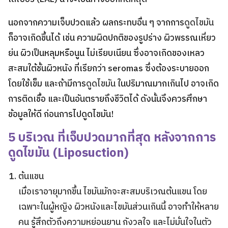
นอกจากความเจ็บปวดแล้ว ผลกระทบอื่น ๆ จากการ
ดูดไขมัน
ก็อาจเกิดขึ้นได้ เช่น ความผิดปกติของรูปร่าง ผิวพรรณเหี่ยว
ย่น ผิวเป็นหลุมหรือนูน ไม่เรียบเนียน ซึ่งอาจเกิดของเหลว
สะสมใต้ชั้นผิวหนัง ที่เรียกว่า seromas ซึ่งต้องระบายออก
โดยใช้เข็ม และถ้ามีการ
ดูดไขมัน
ในปริมาณมากเกินไป อาจเกิด
การติดเชื้อ และเป็นอันตรายถึงชีวิตได้ ดังนั้นจึงควรศึกษา
ข้อมูลให้ดี ก่อนการไปดูดไขมัน!
5 บริเวณ ที่เจ็บปวดมากที่สุด หลังจากการ
ดูดไขมัน
(
Liposuction
)
ต้นแขน
เมื่อเราอายุมากขึ้น ไขมันมักจะสะสมบริเวณต้นแขน โดย
เฉพาะในผู้หญิง ผิวหนังและไขมันส่วนเกินนี้ อาจทําให้หลาย
คน รู้สึกตัวถึงความหย่อนยาน กังวลใจ และไม่มั่นใจในตัว