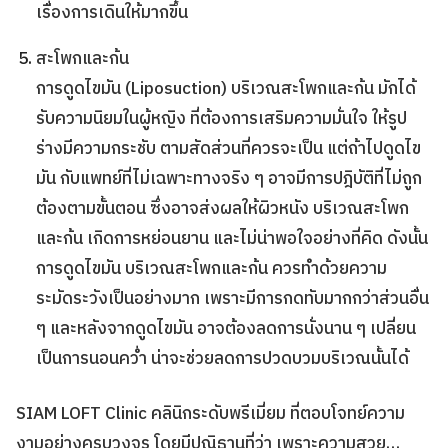
เรื่องการเดินให้มากขึ้น
สะโพกและก้น
การ
ดูดไขมัน
(
Liposuction
) บริเวณสะโพกและก้น มักได้
รับความนิยมในผู้หญิง ที่ต้องการเสริมความมั่นใจ ให้รูป
ร่างมีความกระชับ ตามสัดส่วนที่ควรจะเป็น แต่ถ้าไปดูดไข
มัน กับแพทย์ที่ไม่เฉพาะทางจริง ๆ อาจมีการปฎิบัติที่ไม่ถูก
ต้องตามขั้นตอน ซึ่งอาจส่งผลให้ผิวหนัง บริเวณสะโพก
และก้น เกิดการหย่อนยาน และไม่น่าพอใจอย่างที่คิด ดังนั้น
การดูดไขมัน บริเวณสะโพกและก้น ควรทําด้วยความ
ระมัดระวังเป็นอย่างมาก เพราะมีการกดทับมากกว่าส่วนอื่น
ๆ และหลังจากดูดไขมัน อาจต้องลดการนั่งนาน ๆ เปลี่ยน
เป็นการนอนคว่ำ น่าจะช่วยลดการปวดบวมบริเวณนั้นได้
SIAM LOFT Clinic คลินิกระดับพรีเมี่ยม
ที่ตอบโจทย์ความ
งามอย่างครบวงจร โดยมีปณิธานที่ว่า เพราะความสวย…