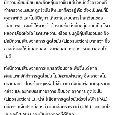
มีความเรียบเนียน และยืดหยุ่นมากขึ้น แต่น้ำหนักตัวอาจคงที่
ถ้าใครวางแผนจะ
ดูดไขมัน
สิ่งแรกที่ควรรู้ คือ ต้องเป็นคนที่มี
สุขภาพที่ดี และไม่มีปัญหา เกี่ยวกับระบบการไหลเวียนของ
เลือด เพราะจะทำให้การผ่าตัดง่ายขึ้น ดังนั้นกลุ่มคนที่เป็น โรค
หลอดเลือดหัวใจ โรคเบาหวาน หรือระบบภูมิคุ้มกันอ่อนแอ จึง
มักมีความเสี่ยงจากการ ดูดไขมัน (Liposuction) มากกว่า ซึ่ง
อาจส่งผลให้มีเลือดออก และตอบสนองต่อการดมยาสลบได้
ไม่ดี
ทั้งนี้ความเสี่ยงจากภาวะแทรกซ้อนอาจเพิ่มขึ้นได้ หาก
ศัลยแพทย์ที่ทำการ
ดูดไขมัน
ไม่มีความชำนาญ ซึ่งเราอาจไม่
ทราบเลยว่า ใครชำนาญหรือไม่ชำนาญ ดังนั้นเพื่อลดปัญหาดัง
กล่าว และอยากบรรเทาอาการเจ็บปวด จากการ ดูดไขมัน
(Liposuction) แนะนำให้เลือกการ
ดูดไขมัน
ด้วยไฟฟ้า (PAL)
ที่มีความเจ็บปวดน้อยกว่า แบบอัลตราซาวด์ (UAL) และแบบใช้
เลเซอร์ (LAL) น่าจะเป็นทางออกที่ดีที่สุด