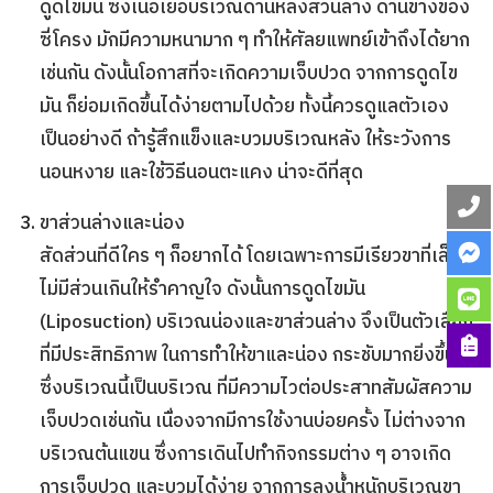
ดูดไขมัน ซึ่งเนื้อเยื่อบริเวณด้านหลังส่วนล่าง ด้านข้างของ
ซี่โครง มักมีความหนามาก ๆ ทําให้ศัลยแพทย์เข้าถึงได้ยาก
เช่นกัน ดังนั้นโอกาสที่จะเกิดความเจ็บปวด จากการดูดไข
มัน ก็ย่อมเกิดขึ้นได้ง่ายตามไปด้วย ทั้งนี้ควรดูแลตัวเอง
เป็นอย่างดี ถ้ารู้สึกแข็งและบวมบริเวณหลัง ให้ระวังการ
นอนหงาย และใช้วิธีนอนตะแคง น่าจะดีที่สุด
ขาส่วนล่างและน่อง
สัดส่วนที่ดีใคร ๆ ก็อยากได้ โดยเฉพาะการมีเรียวขาที่เล็ก
ไม่มีส่วนเกินให้รำคาญใจ ดังนั้นการ
ดูดไขมัน
(Liposuction) บริเวณน่องและขาส่วนล่าง จึงเป็นตัวเลือก
ที่มีประสิทธิภาพ ในการทําให้ขาและน่อง กระชับมากยิ่งขึ้น
ซึ่งบริเวณนี้เป็นบริเวณ ที่มีความไวต่อประสาทสัมผัสความ
เจ็บปวดเช่นกัน เนื่องจากมีการใช้งานบ่อยครั้ง ไม่ต่างจาก
บริเวณต้นแขน ซึ่งการเดินไปทำกิจกรรมต่าง ๆ อาจเกิด
การเจ็บปวด และบวมได้ง่าย จากการลงน้ำหนักบริเวณขา