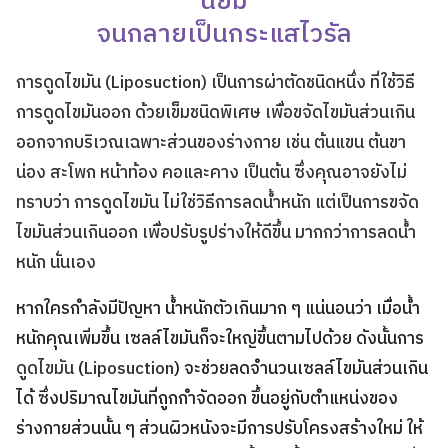
นิยม
จนกลายเป็นกระแสไวรัล
การ
ดูดไขมัน
(
Liposuction
) เป็นการผ่าตัดชนิดหนึ่ง ที่ใช้วิธี
การดูดไขมันออก ด้วยเข็มชนิดพิเศษ เพื่อขจัดไขมันส่วนเกิน
ออกจากบริเวณเฉพาะส่วนของร่างกาย เช่น ต้นแขน ต้นขา
น่อง สะโพก หน้าท้อง คอและคาง เป็นต้น ซึ่งคุณอาจยังไม่
ทราบว่า การดูดไขมัน ไม่ใช่วิธีการลดน้ำหนัก แต่เป็นการขจัด
ไขมันส่วนเกินออก เพื่อปรับรูปร่างให้ดีขึ้น มากกว่าการลดน้ำ
หนัก นั่นเอง
หากใครกำลังมีปัญหา น้ำหนักตัวเกินมาก ๆ แน่นอนว่า เมื่อน้ำ
หนักคุณเพิ่มขึ้น เซลล์ไขมันก็จะใหญ่ขึ้นตามไปด้วย ดังนั้นการ
ดูดไขมัน
(
Liposuction
) จะช่วยลดจํานวนเซลล์ไขมันส่วนเกิน
ได้ ซึ่งปริมาณไขมันที่ถูกกําจัดออก ขึ้นอยู่กับตำแหน่งของ
ร่างกายส่วนนั้น ๆ ส่วนผิวหนังจะมีการปรับโครงสร้างใหม่ ให้