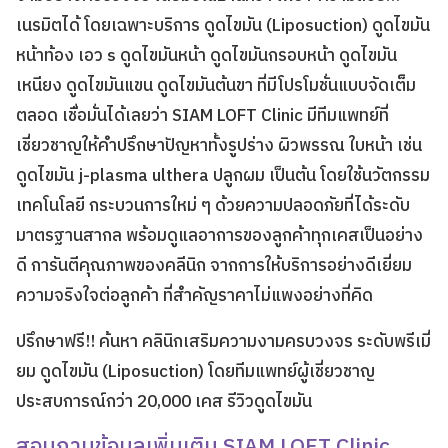
เนรมิตได้ โดยเฉพาะบริการ
ดูดไขมัน
(
Liposuction
) ดูดไขมัน
หน้าท้อง เอว s ดูดไขมันหน้า
ดูดไขมัน
กรอบหน้า ดูดไขมัน
เหนียง
ดูดไขมัน
แขน
ดูดไขมัน
ต้นขา ที่มีโปรโมชั่นแบบจัดเต็ม
ตลอด เชื่อมั่นได้เลยว่า SIAM LOFT Clinic มีทีมแพทย์ที่
เชี่ยวชาญให้คำปรึกษาปัญหาทั้งรูปร่าง ผิวพรรณ ใบหน้า เช่น
ดูดไขมัน
j-plasma ulthera ปลูกผม เป็นต้น โดยใช้นวัตกรรม
เทคโนโลยี กระบวนการใหม่ ๆ ด้วยความปลอดภัยที่ได้ระดับ
มาตรฐานสากล พร้อมดูแลอาการของลูกค้าทุกเคสเป็นอย่าง
ดี การันตีคุณภาพของคลีนิก จากการให้บริการอย่างดีเยี่ยม
ความจริงใจต่อลูกค้า ที่สำคัญราคาไม่แพงอย่างที่คิด
ปรึกษาฟรี!! ค้นหา คลินิกเสริมความงามครบวงจร ระดับพรีเมี่
ยม
ดูดไขมัน
(
Liposuction
) โดยทีมแพทย์ผู้เชี่ยวชาญ
ประสบการณ์กว่า 20,000 เคส รีวิว
ดูดไขมัน
สอบถามข้อมูลเพิ่มเติม SIAM LOFT Clinic